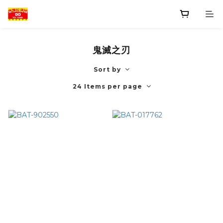
鬼滅之刃
Sort by
24 Items per page