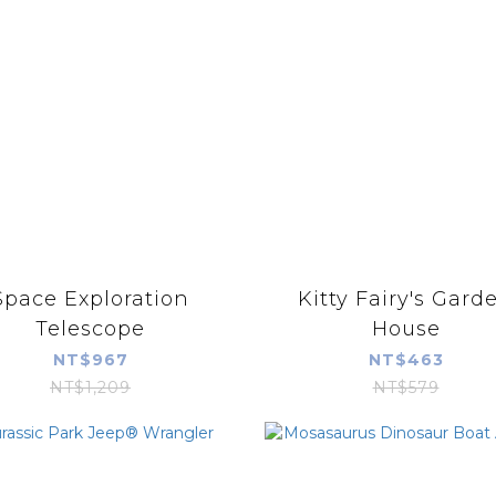
Space Exploration
Kitty Fairy's Gard
Telescope
House
NT$967
NT$463
NT$1,209
NT$579