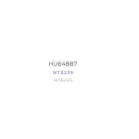
HU64887
NT$239
NT$299