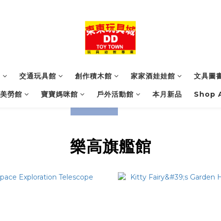
館
交通玩具館
創作積木館
家家酒娃娃館
文具圖
美勞館
寶寶媽咪館
戶外活動館
本月新品
Shop A
prev
next
樂高旗艦館