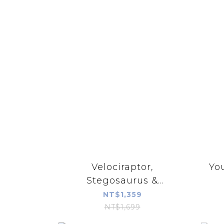
Velociraptor,
Yo
Stegosaurus &
Pteranodon R
NT$1,359
NT$1,699