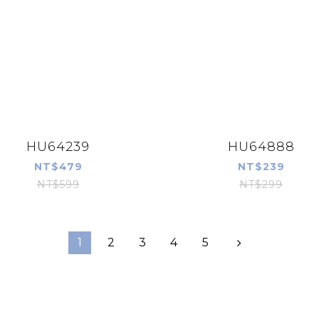
HU64239
HU64888
NT$479
NT$239
NT$599
NT$299
1
2
3
4
5