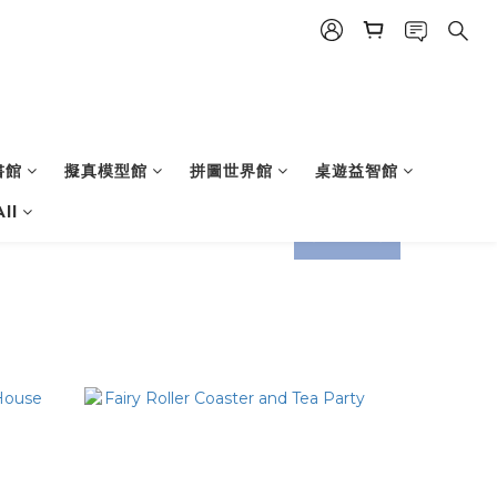
書館
擬真模型館
拼圖世界館
桌遊益智館
ll
prev
next
prev
next