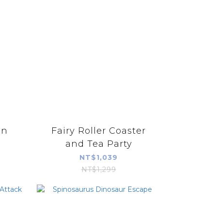
en
Fairy Roller Coaster
and Tea Party
NT$1,039
NT$1,299