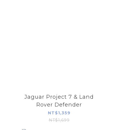
Jaguar Project 7 & Land
Rover Defender
NT$1,359
NT$1,699