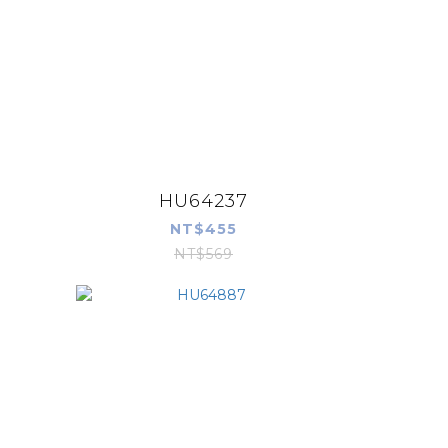
HU64237
NT$455
NT$569