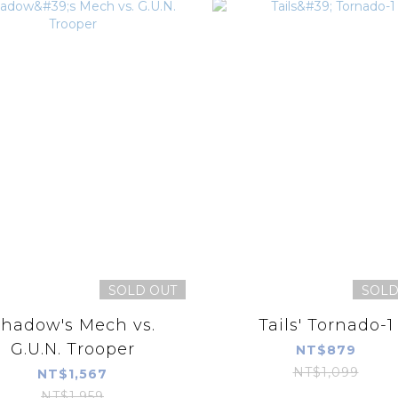
SOLD OUT
SOLD
hadow's Mech vs.
Tails' Tornado-1
G.U.N. Trooper
NT$879
NT$1,099
NT$1,567
NT$1,959