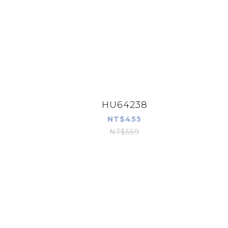
HU64238
NT$455
NT$569