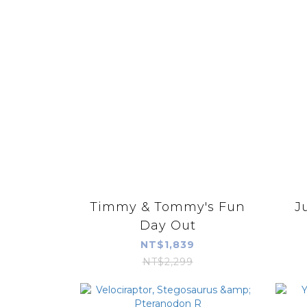
Timmy & Tommy's Fun
J
Day Out
NT$1,839
NT$2,299