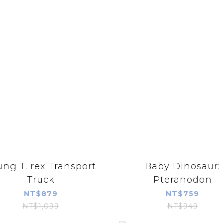
ung T. rex Transport
Baby Dinosaur:
Truck
Pteranodon
NT$879
NT$759
NT$1,099
NT$949