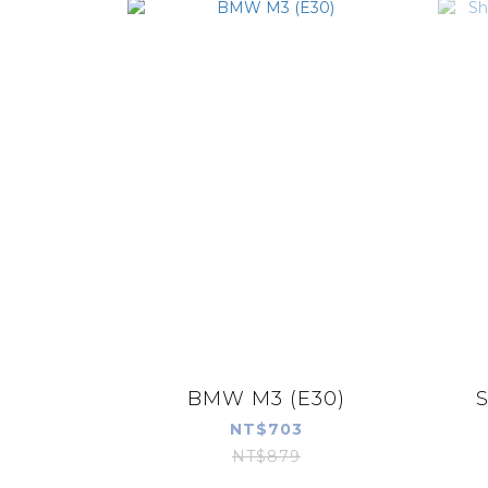
BMW M3 (E30)
S
NT$703
NT$879