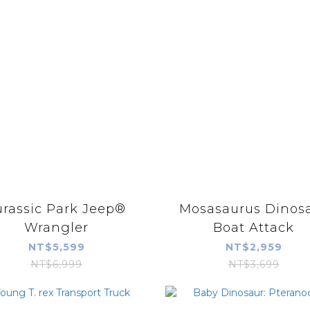
urassic Park Jeep®
Mosasaurus Dinos
Wrangler
Boat Attack
NT$5,599
NT$2,959
NT$6,999
NT$3,699