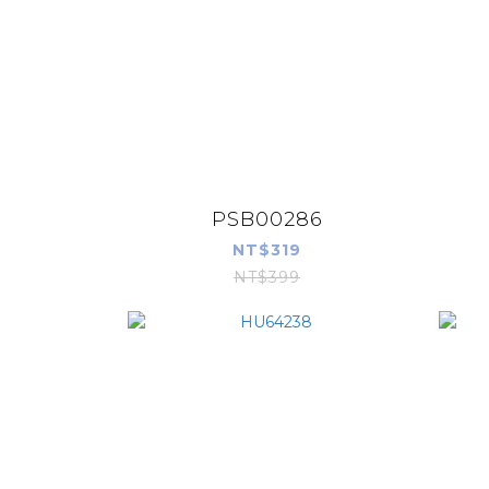
PSB00286
NT$319
NT$399