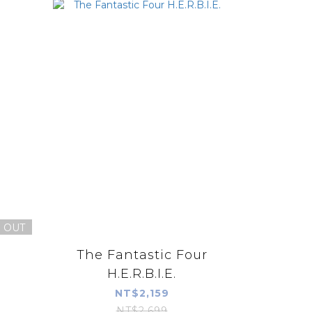
 OUT
The Fantastic Four
H.E.R.B.I.E.
NT$2,159
NT$2,699