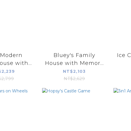
1 Modern
Bluey's Family
Ice 
ouse with...
House with Memor...
2,239
NT$2,103
$2,799
NT$2,629