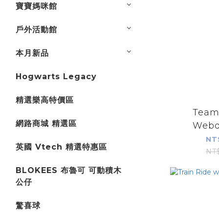
寶寶媽咪館
戶外活動館
本月新品
Hogwarts Legacy
精選樂高特價區
Team
網路商城 精選區
Webq
NT
英國 Vtech 精選特惠區
NT
BLOKEES 布魯可 可動積木
公仔
驚喜球