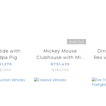
Sold Out
Ride with
Mickey Mouse
Din
dpa Pig
Clubhouse with Mi...
Rex v
$1,279
NT$1,439
$1,599
NT$1,799