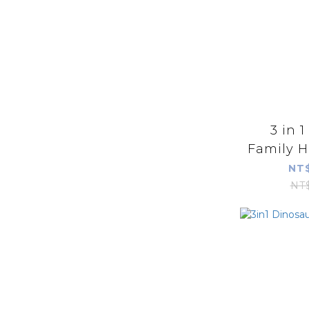
3 in 
Family H
NT$
NT