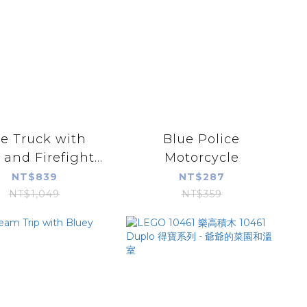
re Truck with
Blue Police
and Firefight...
Motorcycle
NT$839
NT$287
NT$1,049
NT$359