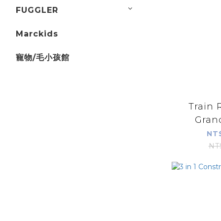
FUGGLER
Marckids
寵物/毛小孩館
Train 
Gran
NT
NT