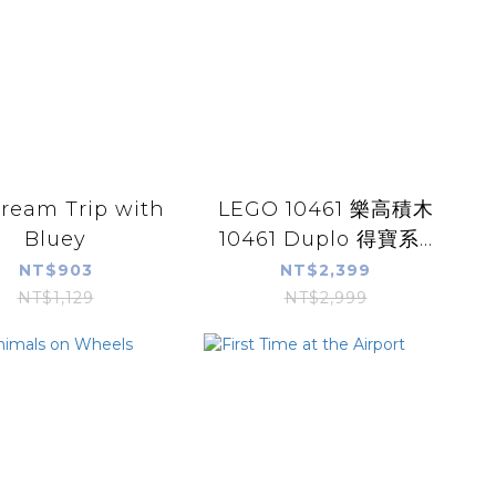
Cream Trip with
LEGO 10461 樂高積木
Bluey
10461 Duplo 得寶系...
NT$903
NT$2,399
NT$1,129
NT$2,999