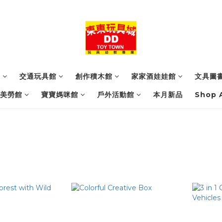
館
交通玩具館
創作積木館
家家酒娃娃館
文具圖
美勞館
寶寶媽咪館
戶外活動館
本月新品
Shop A