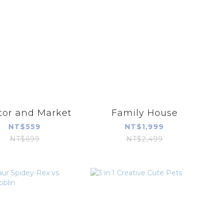
tor and Market
Family House
NT$559
NT$1,999
NT$699
NT$2,499