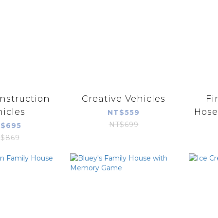
onstruction
Creative Vehicles
Fi
icles
Hose 
NT$559
NT$699
$695
$869