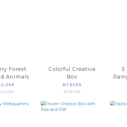
ry Forest
Colorful Creative
3 
ld Animals
Box
Ramp
2,399
NT$599
$2,999
NT$749