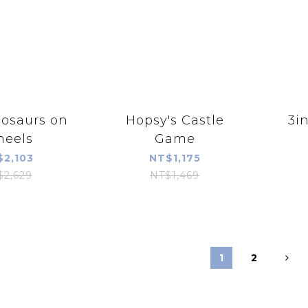
nosaurs on
Hopsy's Castle
3i
eels
Game
$2,103
NT$1,175
$2,629
NT$1,469
1
2