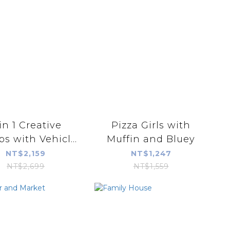
in 1 Creative
Pizza Girls with
s with Vehicl...
Muffin and Bluey
NT$2,159
NT$1,247
NT$2,699
NT$1,559