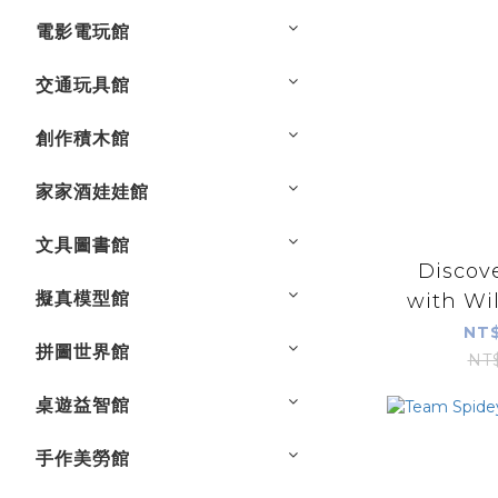
電影電玩館
交通玩具館
創作積木館
家家酒娃娃館
文具圖書館
Discove
擬真模型館
with Wi
NT$
拼圖世界館
NT
桌遊益智館
手作美勞館