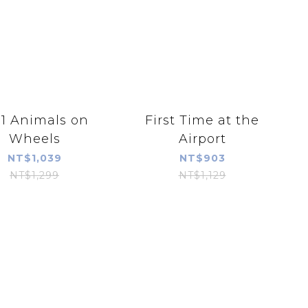
n1 Animals on
First Time at the
Wheels
Airport
NT$1,039
NT$903
NT$1,299
NT$1,129