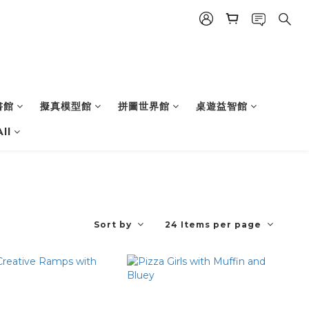
書館
擬真模型館
拼圖世界館
桌遊益智館
ll
Sort by
24 Items per page