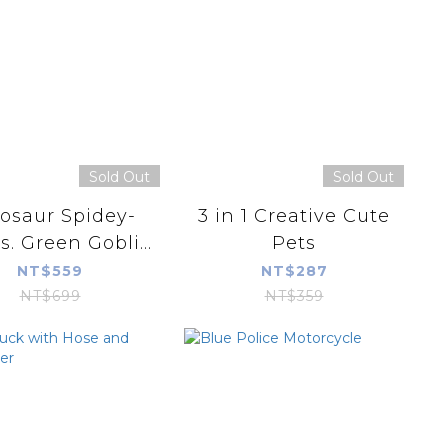
Sold Out
Sold Out
osaur Spidey-
3 in 1 Creative Cute
s. Green Gobli...
Pets
NT$559
NT$287
NT$699
NT$359