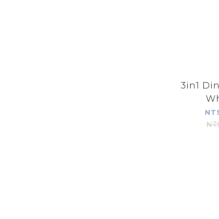
3in1 Di
Wh
NT
NT