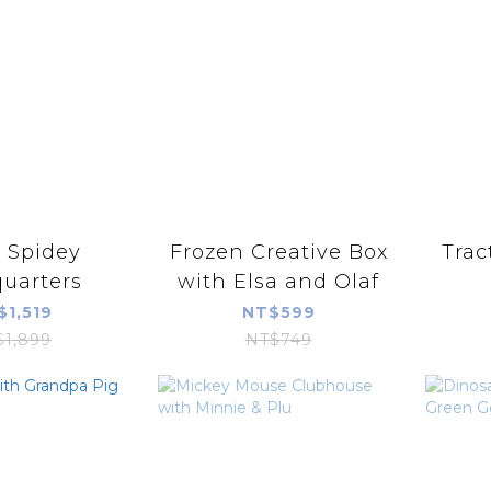
 Spidey
Frozen Creative Box
Trac
uarters
with Elsa and Olaf
$1,519
NT$599
$1,899
NT$749