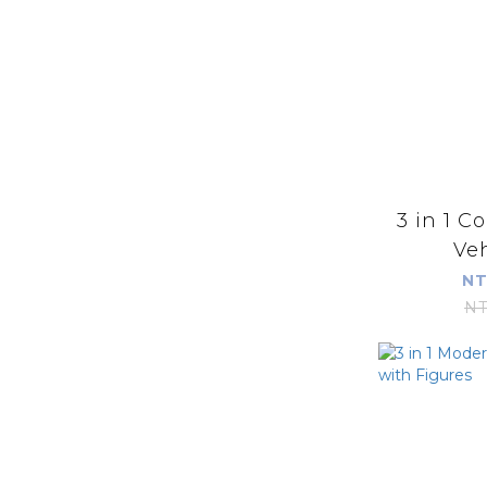
3 in 1 C
Veh
NT
NT