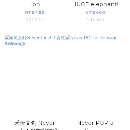
lion
HUGE elephant!
NT$480
NT$400
NT$600
NT$500
禾流文創 Never
Never POP a