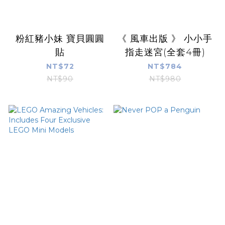
粉紅豬小妹 寶貝圓圓
《 風車出版 》 小小手
貼
指走迷宮(全套4冊)
NT$72
NT$784
NT$90
NT$980