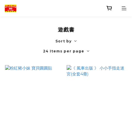
遊戲書
Sort by
24 Items per page