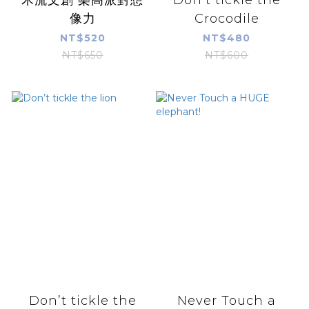
禾流文創 樂高派對想
Don’t tickle the
像力
Crocodile
NT$520
NT$480
NT$650
NT$600
Don’t tickle the
Never Touch a