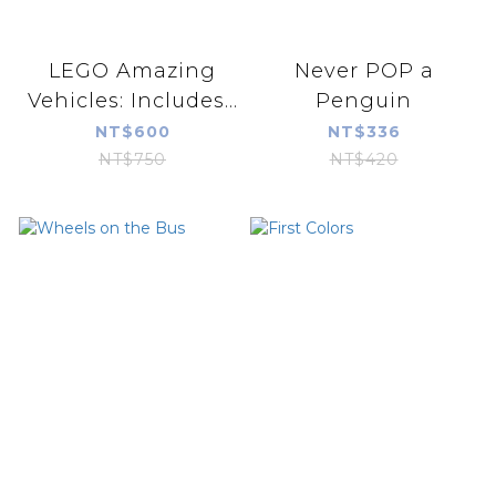
LEGO Amazing
Never POP a
Vehicles: Includes...
Penguin
NT$600
NT$336
NT$750
NT$420