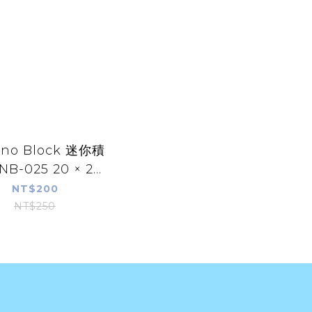
no Block 迷你積
B-025 20 × 2...
NT$200
NT$250