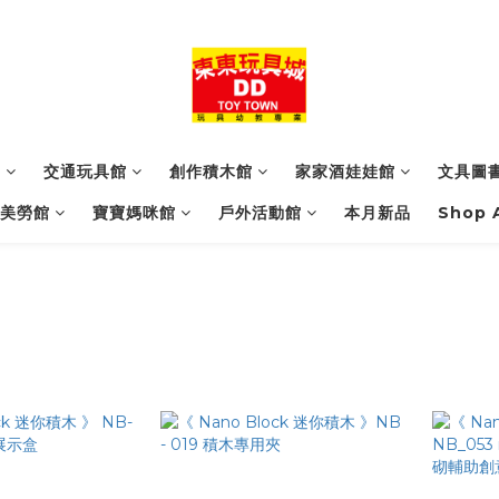
館
交通玩具館
創作積木館
家家酒娃娃館
文具圖
美勞館
寶寶媽咪館
戶外活動館
本月新品
Shop A