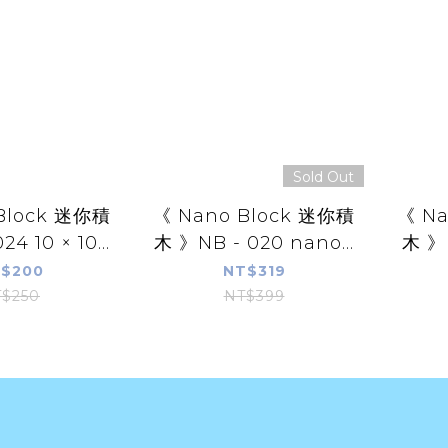
Sold Out
Block 迷你積
《 Nano Block 迷你積
《 Na
4 10 × 10...
木 》NB - 020 nano...
木 》N
$200
NT$319
$250
NT$399