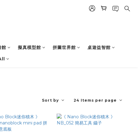
書館
擬真模型館
拼圖世界館
桌遊益智館
ll
Sort by
24 Items per page