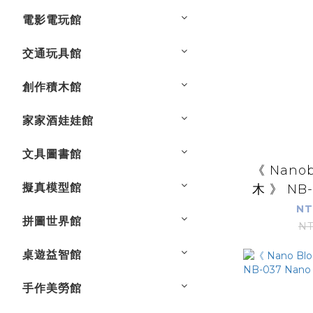
電影電玩館
交通玩具館
創作積木館
家家酒娃娃館
文具圖書館
《 Nano
擬真模型館
木 》 NB-0
NT
拼圖世界館
NT
桌遊益智館
手作美勞館