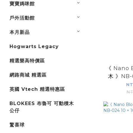
寶寶媽咪館
戶外活動館
本月新品
Hogwarts Legacy
精選樂高特價區
《 Nano 
網路商城 精選區
木 》NB-0
NT
英國 Vtech 精選特惠區
NT
BLOKEES 布魯可 可動積木
公仔
驚喜球