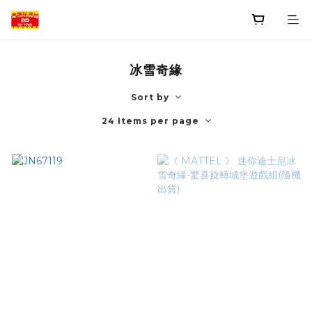
冰雪奇緣
Sort by
24 Items per page