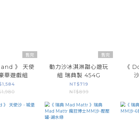
售完
售完
land 》 天使
動力沙冰淇淋甜心遊玩
《 D
級豪華遊戲組
組 瑞典製 454G
沙
$1,584
NT$719
$1,980
NT$899