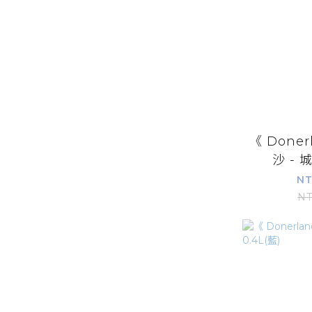
《 Doner
沙 -
NT
NT