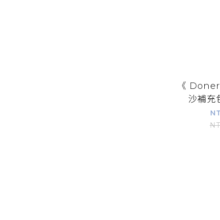
《 Done
沙補充包
NT
NT