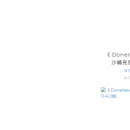
《 Done
沙補充包
NT
NT