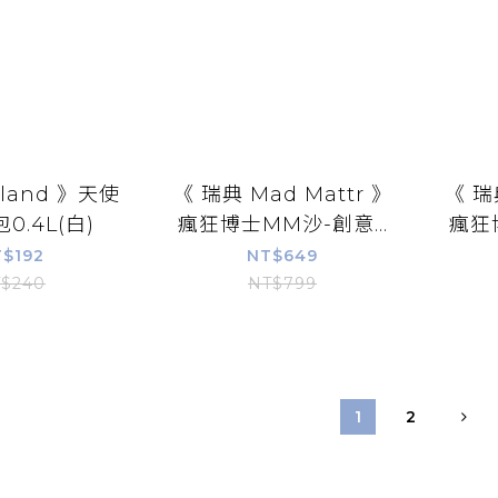
rland 》天使
《 瑞典 Mad Mattr 》
《 瑞
0.4L(白)
瘋狂博士MM沙-創意...
瘋狂博
$192
NT$649
$240
NT$799
1
2