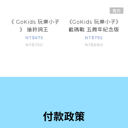
售完
《 GoKids 玩樂小子
《GoKids 玩樂小子》
》 搶鈴詞王
截碼戰 五周年紀念版
NT$675
NT$792
NT$750
NT$880
付款政策