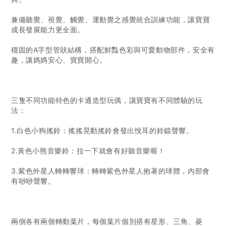
兼備聽覺、視覺、觸覺、運動覺之感覺統合訓練功能，讓寶寶
成長發展能力更全面。
穩固的A字型管狀結構，搭配鮮豔色彩與可愛動物部件，安全有
趣，讓媽媽安心、寶寶開心。
三隻不同功能特色的卡通造型玩偶，讓寶寶有不同體驗的玩
法：
1.白色小狗搖鈴：搖搖晃動搖鈴會發出悅耳的鈴鐺聲響。
2.黃色小熊音樂鈴：拉一下就會有好聽音樂喔！
3.紫色外星人轉轉響球：轉轉紫色外星人抱著的球體，內部會
有唦唦聲響。
兩側各有兩個轉動葉片，每個葉片個別搭有星形、三角、菱