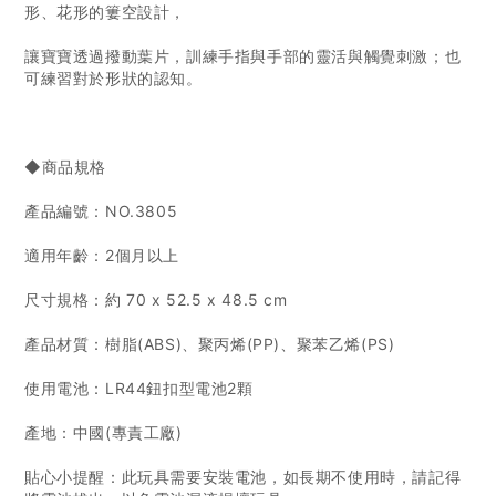
形、花形的簍空設計，
讓寶寶透過撥動葉片，訓練手指與手部的靈活與觸覺刺激；也
可練習對於形狀的認知。
◆商品規格
產品編號：NO.3805
適用年齡：2個月以上
尺寸規格：約 70 x 52.5 x 48.5 cm
產品材質：樹脂(ABS)、聚丙烯(PP)、聚苯乙烯(PS)
使用電池：LR44鈕扣型電池2顆
產地：中國(專責工廠)
貼心小提醒：此玩具需要安裝電池，如長期不使用時，請記得