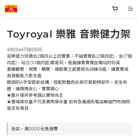
Toyroyal 樂雅 音樂健力架
4903447380505
音樂健力架適合2個月以上的寶寶，不論寶寶臥(2個月起)、坐(7個
月起)、站立(10個月起)都能玩，是鍛鍊寶寶獨坐獨站的玩具
兼備聽覺、視覺、觸覺、運動覺之感覺統合訓練功能，讓寶寶成
長發展能力更全面
穩固的A字型管狀結構，搭配鮮豔色彩與可愛動物部件，安全有
趣，讓媽媽安心、寶寶開心
★圖片僅供參考請以實物為主
★賣場庫存量不代表實際庫存量 如有急需請先電話聯絡門市詢問
是否有現貨
全店，滿3000元免運費