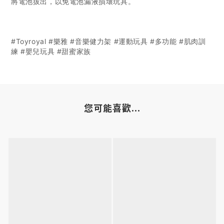
將電池拔出，以免電池漏液損壞玩具。
#Toyroyal #樂雅 #音樂健力架 #運動玩具 #多功能 #肌肉訓
練 #嬰兒玩具 #甜蜜家族
您可能喜歡...