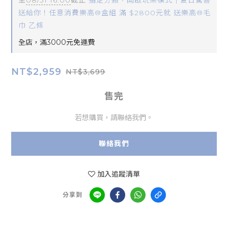
至
08/31 16:00
截止
指定分類，開啟玩樂模式｜夏日驚喜
送給你！任意消費樂高®盒組 滿 $2800元就 送樂高®毛
巾 乙條
全店，滿3000元免運費
NT$2,959
NT$3,699
售完
若想購買，請聯絡我們。
聯絡我們
加入追蹤清單
分享到