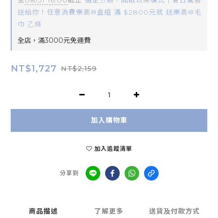
至
08/31 16:00
截止
指定分類，開啟玩樂模式｜夏日驚喜
送給你！任意消費樂高®盒組 滿 $2800元就 送樂高®毛
巾 乙條
全店，滿3000元免運費
NT$1,727
NT$2,159
加入購物車
加入追蹤清單
分享到
商品描述
了解更多
送貨及付款方式