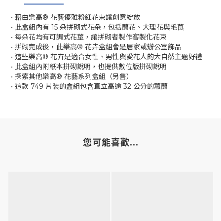
• 藉由樂高® 花藝優雅粉紅花束讓創意綻放
• 此盒組內有 15 朵拼砌式花朵，包括蘭花、大理花與毛茛
• 每朵花均有可調式花莖，讓拼砌者製作客製化花束
• 拼砌完成後，此樂高® 花卉盒組會是居家或辦公室飾品
• 這些樂高® 花卉是適合女性、男性與愛花人的大自然主題好禮
• 此盒組內附紙本拼砌說明，也提供數位版拼砌說明
• 探索其他樂高® 花藝系列盒組（另售）
• 這款 749 片裝的盒組包含直立高逾 32 公分的蕙蘭
您可能喜歡...