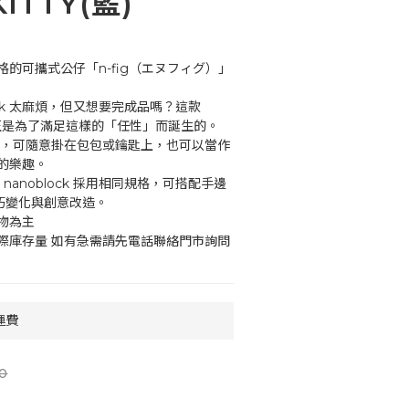
KITTY(藍)
的可攜式公仔「n-fig（エヌフィグ）」
lock 太麻煩，但又想要完成品嗎？這款 
公仔正是為了滿足這樣的「任性」而誕生的。
圈，可隨意掛在包包或鑰匙上，也可以當作
的樂趣。
nanoblock 採用相同規格，可搭配手邊
行小巧變化與創意改造。
物為主
際庫存量 如有急需請先電話聯絡門市詢問
運費
0