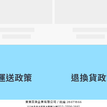
運送政策
退換貨政
東東百貨企業有限公司 /
28671866
統編
/
02-2556-1661
103台北市大同區太原路54號