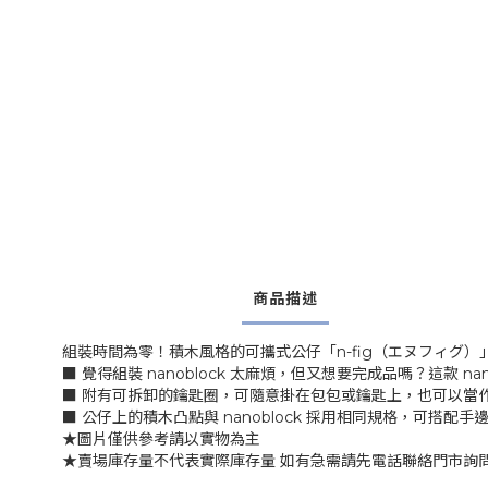
商品描述
組裝時間為零！積木風格的可攜式公仔「n-fig（エヌフィグ）
■ 覺得組裝 nanoblock 太麻煩，但又想要完成品嗎？這款 
■ 附有可拆卸的鑰匙圈，可隨意掛在包包或鑰匙上，也可以當
■ 公仔上的積木凸點與 nanoblock 採用相同規格，可搭配手邊
★圖片僅供參考請以實物為主
★賣場庫存量不代表實際庫存量 如有急需請先電話聯絡門市詢