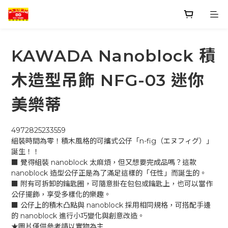
KAWADA Nanoblock 積
木造型吊飾 NFG-03 迷你
美樂蒂
4972825233559
組裝時間為零！積木風格的可攜式公仔「n-fig（エヌフィグ）」
誕生！！
■ 覺得組裝 nanoblock 太麻煩，但又想要完成品嗎？這款 
nanoblock 造型公仔正是為了滿足這樣的「任性」而誕生的。
■ 附有可拆卸的鑰匙圈，可隨意掛在包包或鑰匙上，也可以當作
公仔擺飾，享受多樣化的樂趣。
■ 公仔上的積木凸點與 nanoblock 採用相同規格，可搭配手邊
的 nanoblock 進行小巧變化與創意改造。
★圖片僅供參考請以實物為主