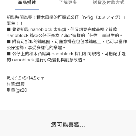
商品描述
了解更多
送貨及付款方式
組裝時間為零！積木風格的可攜式公仔「n-fig（エヌフィグ）」
誕生！！
■ 覺得組裝 nanoblock 太麻煩，但又想要完成品嗎？這款
nanoblock 造型公仔正是為了滿足這樣的「任性」而誕生的。
■ 附有可拆卸的鑰匙圈，可隨意掛在包包或鑰匙上，也可以當作
公仔擺飾，享受多樣化的樂趣。
■ 公仔上的積木凸點與 nanoblock 採用相同規格，可搭配手邊
的 nanoblock 進行小巧變化與創意改造。
尺寸:1.9×5×14.5ｃｍ
材質:塑膠
重量(g):20
您可能喜歡...