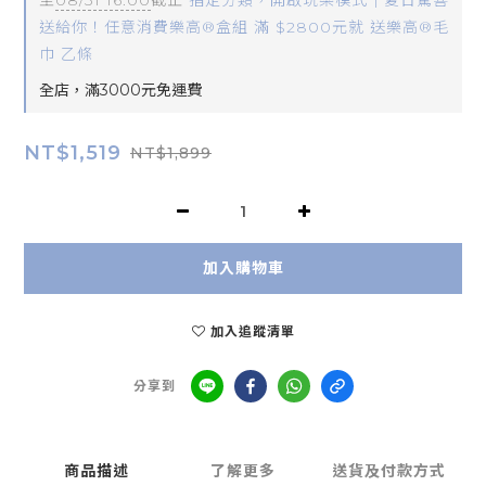
至
08/31 16:00
截止
指定分類，開啟玩樂模式｜夏日驚喜
送給你！任意消費樂高®盒組 滿 $2800元就 送樂高®毛
巾 乙條
全店，滿3000元免運費
NT$1,519
NT$1,899
加入購物車
加入追蹤清單
分享到
商品描述
了解更多
送貨及付款方式