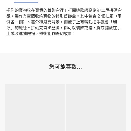
把你的寶物收在寶貴的首飾盒裡！打開這款樂高® 迪士尼拼砌盒
組，製作有空間收納寶物的特別首飾盒。其中包含 2 個抽屜（兩
側各一個）、雲朵和月亮背景，而蓋子上有轉動把手就會「飄
浮」的魔毯。拼砌完首飾盒後，你可以裝飾戒指，將戒指戴在手
上或收進抽屜裡，然後創作奇幻故事！
您可能喜歡...