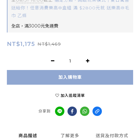
至
08/31 16:00
截止
指定分類，開啟玩樂模式｜夏日驚喜
送給你！任意消費樂高®盒組 滿 $2800元就 送樂高®毛
巾 乙條
全店，滿3000元免運費
NT$1,175
NT$1,469
加入購物車
加入追蹤清單
分享到
商品描述
了解更多
送貨及付款方式