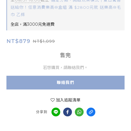
至
08/31 16:00
截止
指定分類，開啟玩樂模式｜夏日驚喜
送給你！任意消費樂高®盒組 滿 $2800元就 送樂高®毛
巾 乙條
全店，滿3000元免運費
NT$879
NT$1,099
售完
若想購買，請聯絡我們。
聯絡我們
加入追蹤清單
分享到