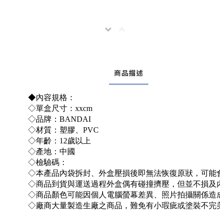
商品描述
◆內容規格：
◇單盒尺寸：xxcm
◇品牌：BANDAI
◇材質：塑膠、PVC
◇年齡：12歲以上
◇產地：中國
◇檢驗碼：
◇本產品內袋拆封、外盒壓損後即無法恢復原狀，可能
◇商品到貨與運送過程外盒偶有碰撞擠壓，但並不損及
◇商品顏色可能因個人電腦螢幕差異、照片拍攝關係造
◇廠商大量製造生廠之商品，難免有小瑕疵或塗裝不完