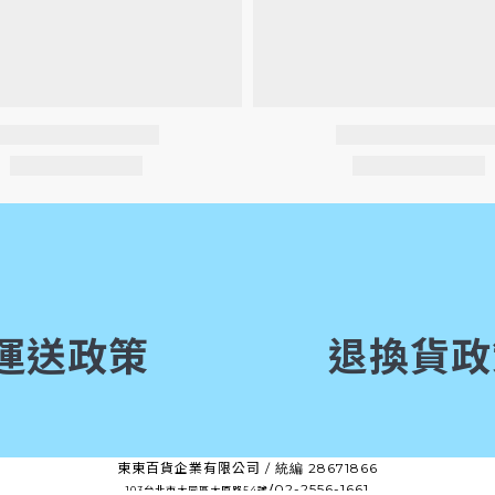
運送政策
退換貨政
東東百貨企業有限公司 /
28671866
統編
/
02-2556-1661
103台北市大同區太原路54號