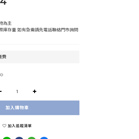
14
物為主
際庫存量 如有急需請先電話聯絡門市詢問
運費
0
加入購物車
加入追蹤清單