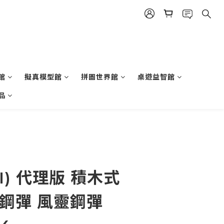
館
擬真模型館
拼圖世界館
桌遊益智館
品
I) 代理版 積木式
 鋼彈 風靈鋼彈