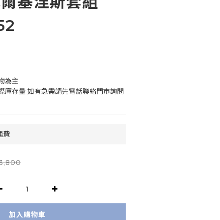
瓦爾基涅斯套組
52
物為主
際庫存量 如有急需請先電話聯絡門市詢問
運費
3,800
加入購物車