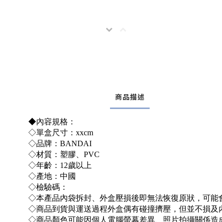
商品描述
◆內容規格：
◇單盒尺寸：xxcm
◇品牌：BANDAI
◇材質：塑膠、PVC
◇年齡：12歲以上
◇產地：中國
◇檢驗碼：
◇本產品內袋拆封、外盒壓損後即無法恢復原狀，可能
◇商品到貨與運送過程外盒偶有碰撞擠壓，但並不損及
◇商品顏色可能因個人電腦螢幕差異、照片拍攝關係造