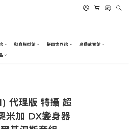
館
擬真模型館
拼圖世界館
桌遊益智館
品
I) 代理版 特攝 超
奧米加 DX變身器