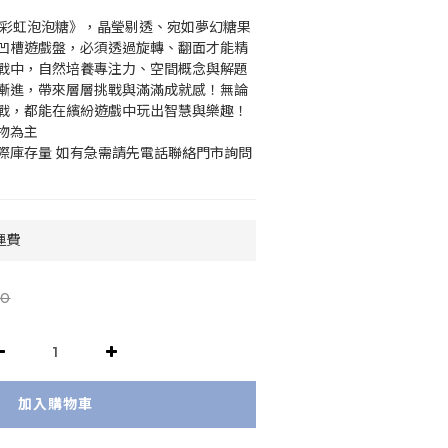
Q彩虹泡泡糖》，晶瑩剔透、宛如夢幻糖果
凹槽遊戲盤，必須透過旋轉、翻面才能精
戰中，自然培養專注力、空間概念與解題
序漸進，帶來層層挑戰與滿滿成就感！無論
戰，都能在繽紛遊戲中玩出智慧與樂趣！
物為主
際庫存量 如有急需請先電話聯絡門市詢問
運費
0
加入購物車