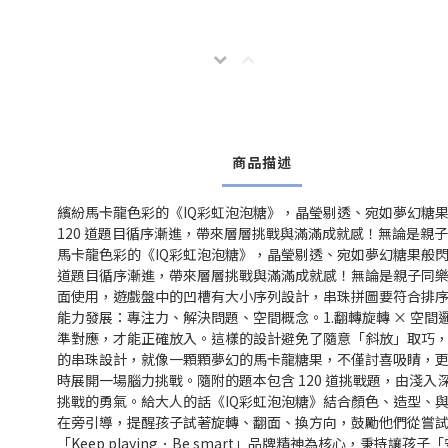
商品描述
繽紛馬卡龍色彩的《IQ彩虹泡泡糖》，晶瑩剔透、宛如夢幻糖
120 道題目循序漸進，帶來層層挑戰與滿滿成就感！無論是親
馬卡龍色彩的《IQ彩虹泡泡糖》，晶瑩剔透、宛如夢幻糖果般
道題目循序漸進，帶來層層挑戰與滿滿成就感！無論是親子同樂還
面使用，遊戲盤中的凹槽有大小序列設計，串珠拼圖要符合排序才
能力發展：專注力、解決問題、空間概念。1.翻轉旋轉 × 空
準對應，才能正確放入。這樣的設計避免了隨意「斜放」取巧，讓
的串珠設計，就像一顆顆夢幻的馬卡龍糖果，不僅討喜吸睛，更
時展開一場腦力挑戰。隨附的題本包含 120 道挑戰題，由
挑戰的勇氣。給大人的話《IQ彩虹泡泡糖》結合顏色、造型、
在旁引導，提醒孩子試著旋轉、翻面、換方向，鼓勵他們從嘗
「Keep playing．Be smart」品牌精神為核心