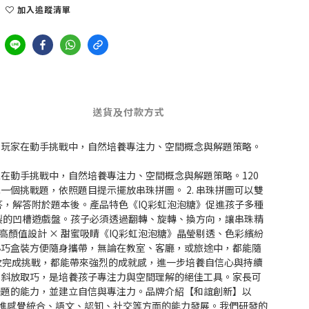
加入追蹤清單
送貨及付款方式
。玩家在動手挑戰中，自然培養專注力、空間概念與解題策略。
在動手挑戰中，自然培養專注力、空間概念與解題策略。120
個挑戰題，依照題目提示擺放串珠拼圖。 2. 串珠拼圖可以雙
解答，解答附於題本後。產品特色《IQ彩虹泡泡糖》促進孩子多種
特製的凹槽遊戲盤。孩子必須透過翻轉、旋轉、換方向，讓串珠精
顏值設計 × 甜蜜吸睛《IQ彩虹泡泡糖》晶瑩剔透、色彩繽紛
》小巧盒裝方便隨身攜帶，無論在教室、客廳，或旅途中，都能隨
一次完成挑戰，都能帶來強烈的成就感，進一步培養自信心與持續
法斜放取巧，是培養孩子專注力與空間理解的絕佳工具。家長可
問題的能力，並建立自信與專注力。品牌介紹【和誼創新】以
學，促進感覺統合、語文、認知、社交等方面的能力發展。我們研發的