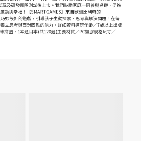
經幼兒園試玩及研發團隊測試後上市。我們鼓勵家庭一同參與桌遊，促進
與幸福！【SMARTGAMES】來自歐洲比利時的
神，透過巧妙設計的遊戲，引導孩子主動探索、思考與解決問題。在每
獨立思考與面對困難的能力。詳細資料適玩年齡／7歲以上出版
泡串珠拼圖、1本題目本(共120題)主要材質／PC塑膠規格尺寸／