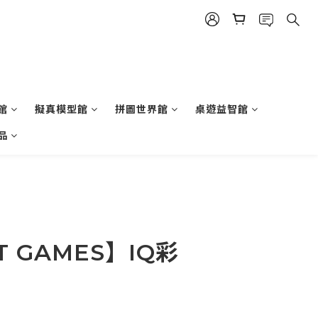
館
擬真模型館
拼圖世界館
桌遊益智館
品
T GAMES】IQ彩