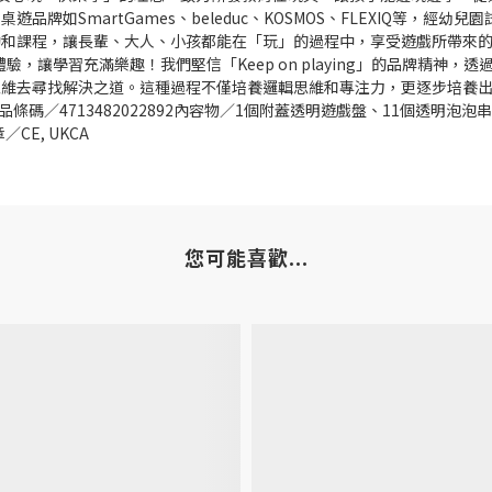
牌如SmartGames、beleduc、KOSMOS、FLEXIQ等，
課程，讓長輩、大人、小孩都能在「玩」的過程中，享受遊戲所帶來的感動
體驗，讓學習充滿樂趣！我們堅信「Keep on playing」的品牌精
維去尋找解決之道。這種過程不僅培養邏輯思維和專注力，更逐步培養出
S產品條碼／4713482022892內容物／1個附蓋透明遊戲盤、11個透明泡
／CE, UKCA
您可能喜歡...