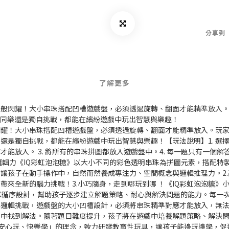
分享到
了解更多
果般閃耀！大小串珠搭配凹槽遊戲盤，必須透過旋轉、翻面才能精準放入
子同樂還是獨自挑戰，都能在繽紛遊戲中玩出智慧與樂趣！
閃耀！大小串珠搭配凹槽遊戲盤，必須透過旋轉、翻面才能精準放入。玩家
是獨自挑戰，都能在繽紛遊戲中玩出智慧與樂趣！【玩法說明】1. 選擇一
能放入。 3. 將所有的串珠拼圖都放入遊戲盤中。4. 每一題只有一個
間邏輯力《IQ彩虹泡泡糖》以大小不同的彩色透明串珠為拼圖元素，搭配
孩子在動手操作中，自然而然養成專注力、空間概念與邏輯推理力。2.高
帶來全新的腦力挑戰！3.小巧隨身，走到哪玩到哪 ！《IQ彩虹泡泡糖
淺入深循序設計，幫助孩子逐步建立解題策略、耐心與解決問題的能力。每
與邏輯挑戰，遊戲盤的大小凹槽設計，必須將串珠精準對應才能放入，無
試中找到解法。隨著題目難度提升，孩子將在遊戲中培養解題策略、解決
，秉持讓孩子「安心玩、快樂學」的理念，致力研發教育性玩具，讓孩子能邊玩邊