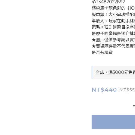
4713482022892
繽紛馬卡龍色彩的《I
般閃耀！大小串珠搭配
準放入。玩家在動手挑
策略。120 道題目循
是親子同樂還是獨自挑
★圖片僅供參考請以實
★賣場庫存量不代表實
是否有現貨
全店，滿3000元免
NT$440
NT$55