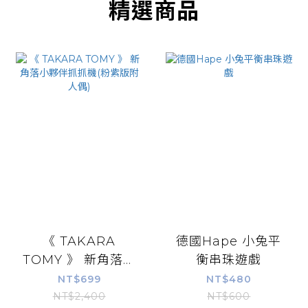
精選商品
《 TAKARA
德國Hape 小兔平
TOMY 》 新角落小
衡串珠遊戲
夥伴抓抓機(粉紫版
NT$699
NT$480
附人偶)
NT$2,400
NT$600