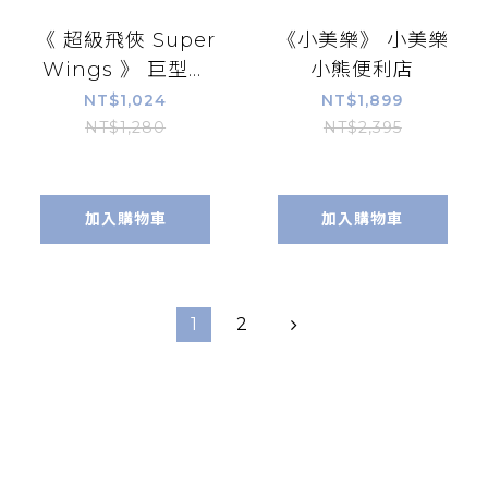
《 超級飛俠 Super
《小美樂》 小美樂
Wings 》 巨型聲
小熊便利店
光噴霧提諾
NT$1,024
NT$1,899
AL43005
NT$1,280
NT$2,395
加入購物車
加入購物車
1
2