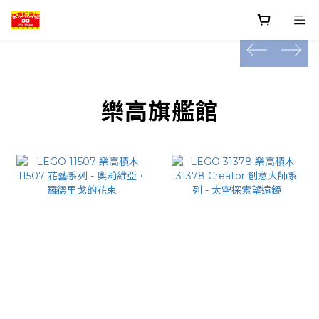
prev
prev
next
next
prev
next
樂高旗艦館