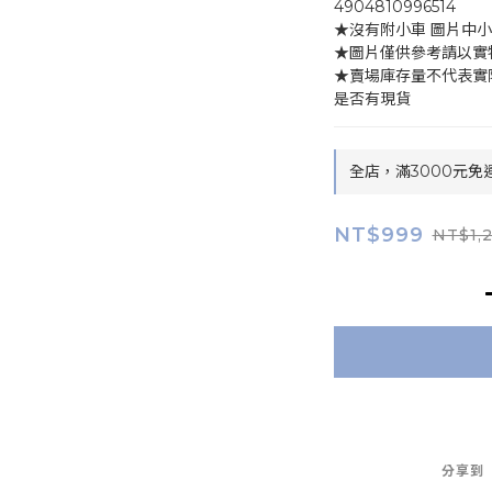
4904810996514
★沒有附小車 圖片中
★圖片僅供參考請以實
★賣場庫存量不代表實
是否有現貨
全店，滿3000元免
NT$999
NT$1,
分享到