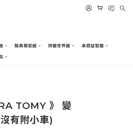
館
擬真模型館
拼圖世界館
桌遊益智館
品
RA TOMY 》 變
(沒有附小車)