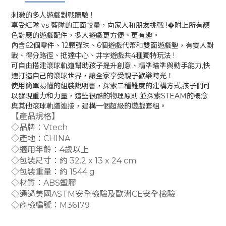
刺激的多人遊戲對戰體驗 !
享受紅隊 vs 藍隊的正面較量，向家人和朋友挑戰 !�附上所有顏
色對應的遊戲配件，多人遊戲更方便、更有趣。
內含62個零件、12顆彈珠、6個遊戲代幣和雙面遊戲墊，有雙人對
戰、得分路徑、抵達中心、井字遊戲共4種獨特玩法 !
可自由搭建滾球軌道幫助孩子提升創意、精準瞄準與動手能力,快
速打造自己的滾球世界，讓全家享受親子歡樂時光！
使用簡單易懂的組裝說明書，探索二種難度的建構方式,孩子們可
以發現重力和力量，這些很酷的物理原則,並探索STEAM的概念
與其他滾球軌道連接，建構一個超級的遊戲套組。
【產品規格】
◇品牌：Vtech
◇產地：CHINA
◇適用年齡：4歲以上
◇包裝尺寸：約 32.2 x 13 x 24 cm
◇包裝重量：約 1544 g
◇材質：ABS塑膠
◇通過美國ASTM安全檢驗及歐洲CE安全檢驗
◇商檢編號：M36179