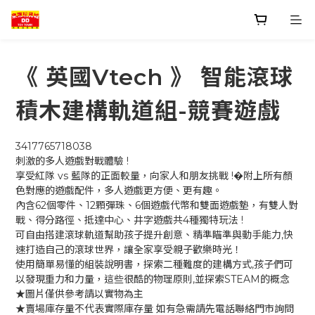
《 英國Vtech 》 智能滾球
積木建構軌道組-競賽遊戲
3417765718038
刺激的多人遊戲對戰體驗 !
享受紅隊 vs 藍隊的正面較量，向家人和朋友挑戰 !�附上所有顏
色對應的遊戲配件，多人遊戲更方便、更有趣。
內含62個零件、12顆彈珠、6個遊戲代幣和雙面遊戲墊，有雙人對
戰、得分路徑、抵達中心、井字遊戲共4種獨特玩法 !
可自由搭建滾球軌道幫助孩子提升創意、精準瞄準與動手能力,快
速打造自己的滾球世界，讓全家享受親子歡樂時光！
使用簡單易懂的組裝說明書，探索二種難度的建構方式,孩子們可
以發現重力和力量，這些很酷的物理原則,並探索STEAM的概念
★圖片僅供參考請以實物為主
★賣場庫存量不代表實際庫存量 如有急需請先電話聯絡門市詢問