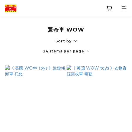
驚奇車 WOW
Sort by
24 Items per page