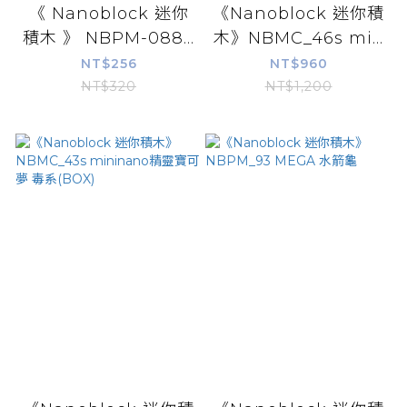
《 Nanoblock 迷你
《Nanoblock 迷你積
積木 》 NBPM-088...
木》NBMC_46s mi...
NT$256
NT$960
NT$320
NT$1,200